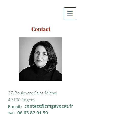
CÉCILE MÉRILLON-
GOURGUES
Contact
37, Boulevard Saint-Michel
49100 Angers
contact@cmgavocat.fr
E-mail :
06 63 87 91 59
Tél :