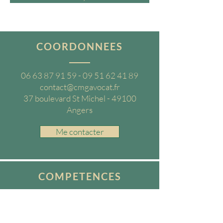
COORDONNEES
06 63 87 91 59 - 09 51 62
41 89
contact@cmgavocat.fr
37 boulevard St Michel - 49100
Angers
Me contacter
COMPETENCES
Titulaire du certificat de spécialisation
en droit immobilier de l'Ordre des